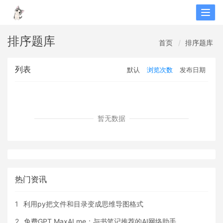
Togg
navig
排序题库
首页
排序题库
列表
默认
浏览次数
发布日期
暂无数据
热门资讯
1
利用py把文件和目录变成思维导图格式
2
免费GPT MaxAI.me：与书笔记推荐的AI网络助手