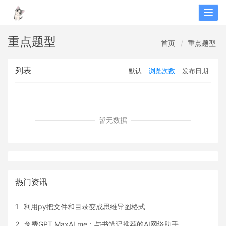
Togg
navig
重点题型
首页
重点题型
列表
默认
浏览次数
发布日期
暂无数据
热门资讯
1
利用py把文件和目录变成思维导图格式
2
免费GPT MaxAI.me：与书笔记推荐的AI网络助手