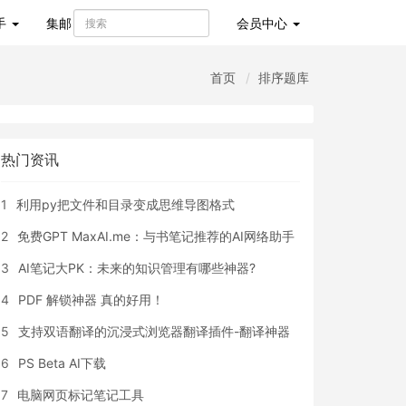
手
集邮
会员
中心
首页
排序题库
热门资讯
1
利用py把文件和目录变成思维导图格式
2
免费GPT MaxAI.me：与书笔记推荐的AI网络助手
3
AI笔记大PK：未来的知识管理有哪些神器?
4
PDF 解锁神器 真的好用！
5
支持双语翻译的沉浸式浏览器翻译插件-翻译神器
6
PS Beta AI下载
7
电脑网页标记笔记工具