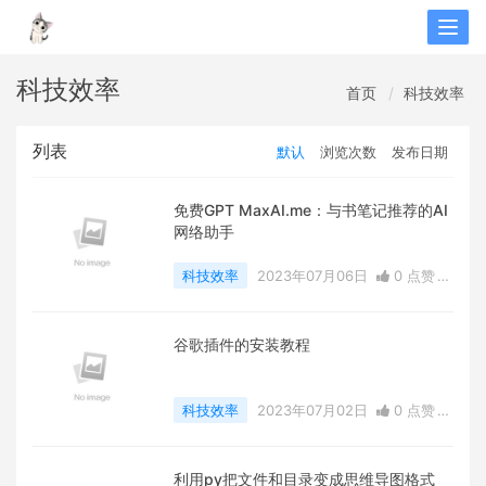
Togg
navig
科技效率
首页
科技效率
列表
默认
浏览次数
发布日期
免费GPT MaxAI.me：与书笔记推荐的AI
网络助手
科技效率
2023年07月06日
0 点赞
0
评论
2332 浏览
谷歌插件的安装教程
科技效率
2023年07月02日
0 点赞
0
评论
1765 浏览
利用py把文件和目录变成思维导图格式