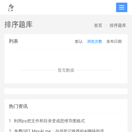
Togg
navig
排序题库
首页
排序题库
列表
默认
浏览次数
发布日期
暂无数据
热门资讯
1
利用py把文件和目录变成思维导图格式
2
免费GPT MaxAI.me：与书笔记推荐的AI网络助手